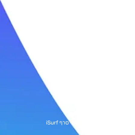
קורס גלישה לבוגרים
ימי כיף בים
טיולי גלישה
סאפ | SUP
קישורים
גיפט קארד
Shop
אודות איי סרף iSurf