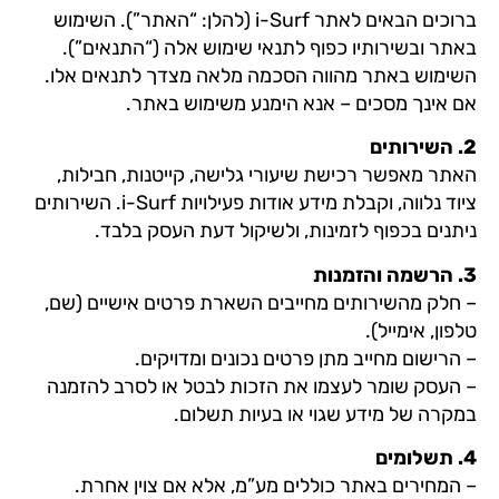
ברוכים הבאים לאתר i-Surf (להלן: “האתר”). השימוש
באתר ובשירותיו כפוף לתנאי שימוש אלה (“התנאים”).
השימוש באתר מהווה הסכמה מלאה מצדך לתנאים אלו.
אם אינך מסכים – אנא הימנע משימוש באתר.
2.⁠ ⁠השירותים
האתר מאפשר רכישת שיעורי גלישה, קייטנות, חבילות,
ציוד נלווה, וקבלת מידע אודות פעילויות i-Surf. השירותים
ניתנים בכפוף לזמינות, ולשיקול דעת העסק בלבד.
3.⁠ ⁠הרשמה והזמנות
– חלק מהשירותים מחייבים השארת פרטים אישיים (שם,
טלפון, אימייל).
– הרישום מחייב מתן פרטים נכונים ומדויקים.
– העסק שומר לעצמו את הזכות לבטל או לסרב להזמנה
במקרה של מידע שגוי או בעיות תשלום.
4.⁠ ⁠תשלומים
– המחירים באתר כוללים מע”מ, אלא אם צוין אחרת.