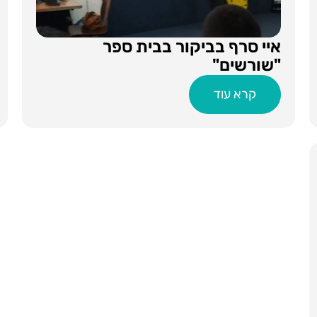
איי סרף בביקור בבית ספר
"שורשים"
קרא עוד