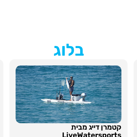
בלוג
קטמרן דייג מבית
LiveWatersports