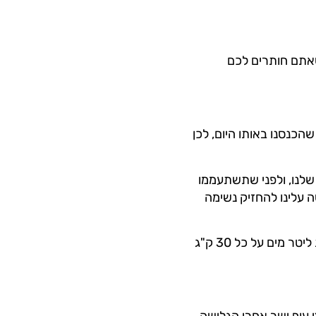
טוב כשאתם חותרים לכם
הכנסנו באותו היום, לכן
ר O2 (חמצן) לכל התאים בגוף שלנו, ולפני שתשתעממו
ה עלינו להחזיק נשימה
תשתו 500ml (חצי ליטר – לא הרבה) מים לפני שאתם נכנסים לסשן, ובכללי מומלץ לשתות ליטר מים על כל 30 ק"ג
עוף ישר אחרי הגלישה,