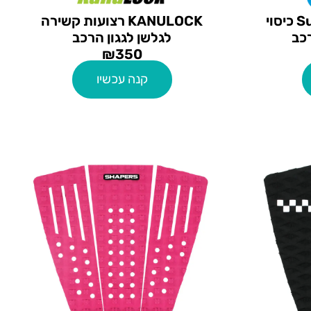
Surf logic seat saver כיסוי
KANULOCK רצועות קשירה
כב
לגלשן לגגון הרכב
₪
350
קנה עכשיו