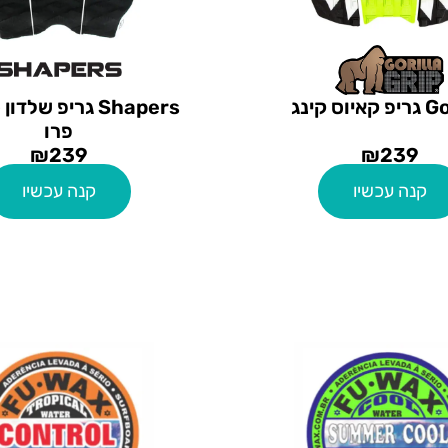
יוס קינג
Shapers גריפ שלד
פרו
₪
239
₪
239
קנה עכשיו
קנה עכשיו