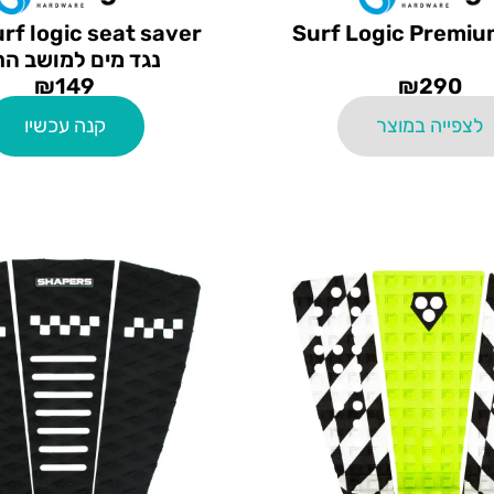
נגד מים למושב הר
₪
149
₪
290
לצפייה במוצר
קנה עכשיו