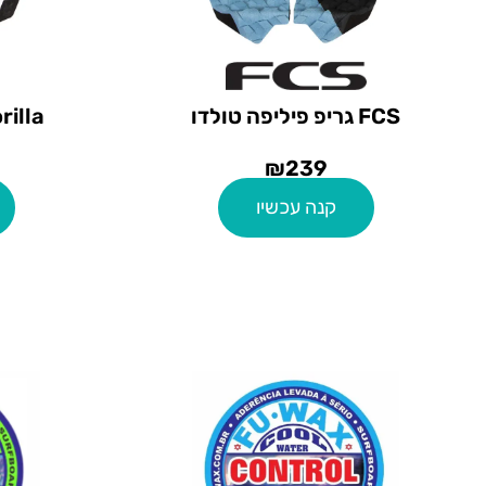
FCS גריפ פיליפה טולדו
Gorilla גריפ קא
₪
239
קנה עכשיו