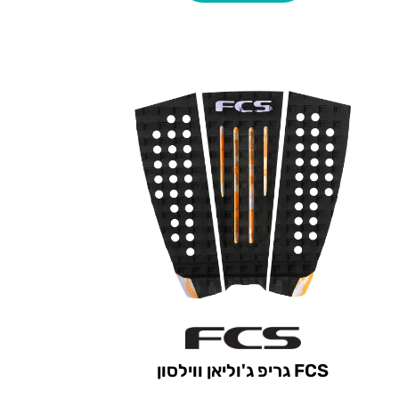
FCS גריפ ג'וליאן ווילסון