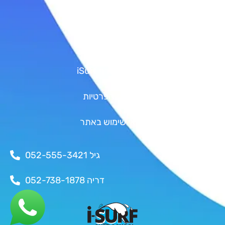
גיפט קארד
Shop
אודות איי סרף iSurf
מדיניות הפרטיות
תנאי שימוש באתר
יצירת קשר
גיל 052-555-3421
דריה 052-738-1878