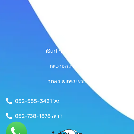
קישורים
גיפט קארד
Shop
אודות איי סרף iSurf
מדיניות הפרטיות
תנאי שימוש באתר
יצירת קשר
גיל 052-555-3421
דריה 052-738-1878