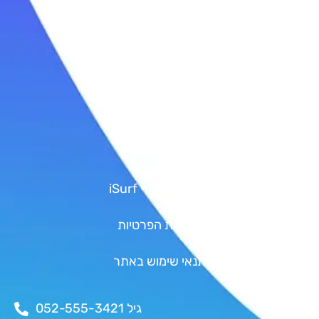
טיולי גלישה
סאפ | SUP
קישורים
גיפט קארד
Shop
אודות איי סרף iSurf
מדיניות הפרטיות
תנאי שימוש באתר
יצירת קשר
גיל 052-555-3421