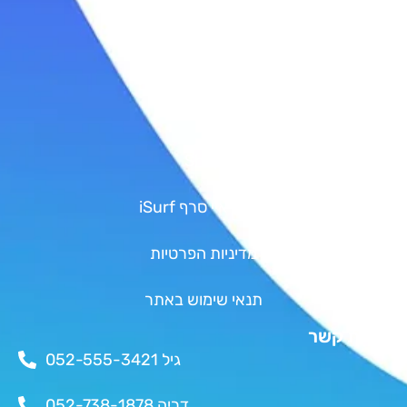
סאפ | SUP
קישורים
גיפט קארד
Shop
אודות איי סרף iSurf
מדיניות הפרטיות
תנאי שימוש באתר
יצירת קשר
גיל 052-555-3421
דריה 052-738-1878