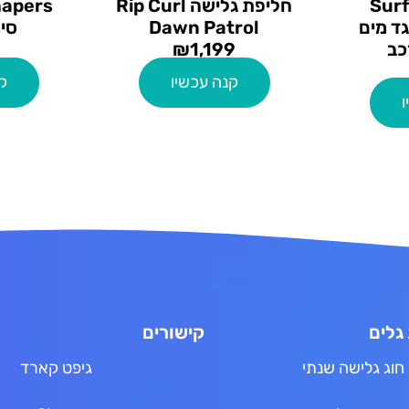
Surf
חליפת גלישה Rip Curl
י נגד מים
Dawn Patrol
סי
כב
1,199
₪
קנה עכשיו
ק
ו
גלים
קישורים
חוג גלישה שנתי
גיפט קארד