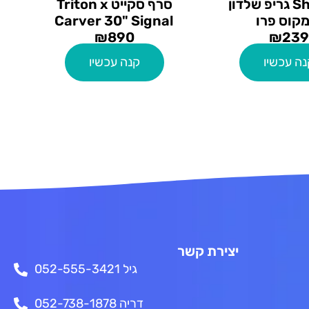
Shapers גריפ שלדון
סרף סקייט Triton x
מקוס פרו
Carver 30" Signal
₪
890
₪
239
נה עכשיו
קנה עכשיו
יצירת קשר
גיל 052-555-3421
דריה 052-738-1878