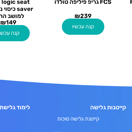
 Rip
FCS גריפ פיליפה טולדו
 logic seat
saver כיסו
239
₪
למושב הר
₪
149
קנה עכשיו
קנה עכשי
קייטנות גלישה
לימוד גלישת 
קייטנת גלישה סוכות