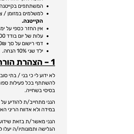
המשתתפים בקייטנה
למשלמים במזומן / צ
הקייטנה.
אין החזר כספי על ימ
עלות של יום בודד 200 ₪.
דמי רישום על סך 100₪ במקרה של אי הגעה לאחר רישום.
ילד שני 10% הנחה.
1 – הצהרת הורה אונליין
לא ידוע לי כי בני / בתי 
להשתתף בכל פעילות ספורט 
בסיסי בשחייה.
הנני מתחייב/ת להודיע על 
במידה ולא אדווח הריני הא
הנני מאשר/ת בזאת שידוע 
הגלישה ותמונותיו/ה יעלו